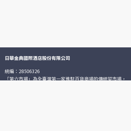
日華金典國際酒店股份有限公司
統編：28506326
「第六市場」為全臺灣第一家進駐百貨商場的傳統菜市場，
其位處於台中市「金典 綠園道商場」3樓，以全新型態發揚
不一樣的傳統菜市場之美。 傳統菜市場一直都是臺灣不可
或缺的庶民風景，小小的市場照料與滋養著在地人民的生
活。而金典 綠園道商場保留了這般美好的傳統精神，並結
合百貨商場現代化空間設計與硬體，打造前所未見的菜市場
「第六市場」。第六市場匯聚百款物產，舉凡各式常見新鮮
肉品、生鮮海產、蔬菜水果、養生雜糧、熟食小吃，乃至生
活雜貨等，皆能在市場內一次購足。除了販售種類多元化，